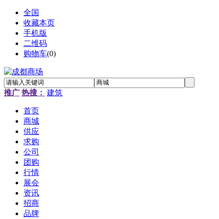
全国
收藏本页
手机版
二维码
购物车
(
0
)
推广
热搜：
建筑
首页
商城
供应
求购
公司
团购
行情
展会
资讯
招商
品牌