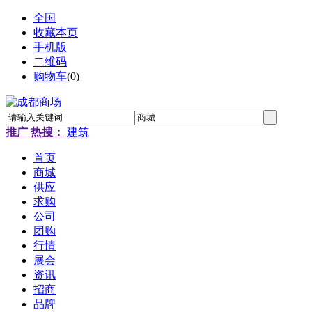
全国
收藏本页
手机版
二维码
购物车
(
0
)
推广
热搜：
建筑
首页
商城
供应
求购
公司
团购
行情
展会
资讯
招商
品牌