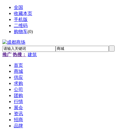
全国
收藏本页
手机版
二维码
购物车
(
0
)
推广
热搜：
建筑
首页
商城
供应
求购
公司
团购
行情
展会
资讯
招商
品牌