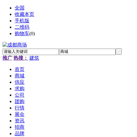
全国
收藏本页
手机版
二维码
购物车
(
0
)
推广
热搜：
建筑
首页
商城
供应
求购
公司
团购
行情
展会
资讯
招商
品牌