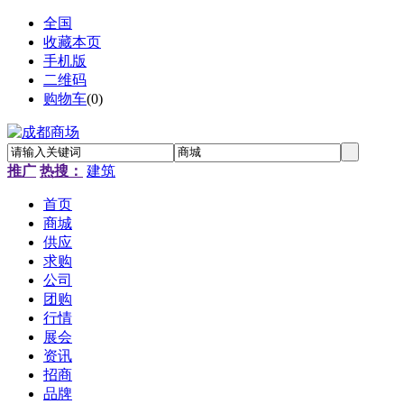
全国
收藏本页
手机版
二维码
购物车
(
0
)
推广
热搜：
建筑
首页
商城
供应
求购
公司
团购
行情
展会
资讯
招商
品牌