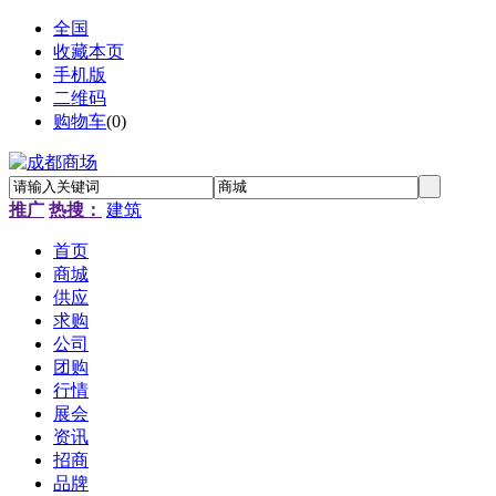
全国
收藏本页
手机版
二维码
购物车
(
0
)
推广
热搜：
建筑
首页
商城
供应
求购
公司
团购
行情
展会
资讯
招商
品牌