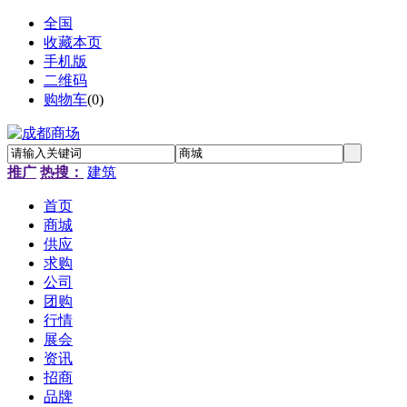
全国
收藏本页
手机版
二维码
购物车
(
0
)
推广
热搜：
建筑
首页
商城
供应
求购
公司
团购
行情
展会
资讯
招商
品牌