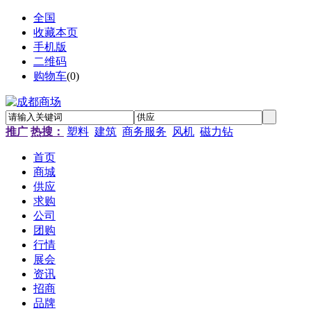
全国
收藏本页
手机版
二维码
购物车
(
0
)
推广
热搜：
塑料
建筑
商务服务
风机
磁力钻
首页
商城
供应
求购
公司
团购
行情
展会
资讯
招商
品牌