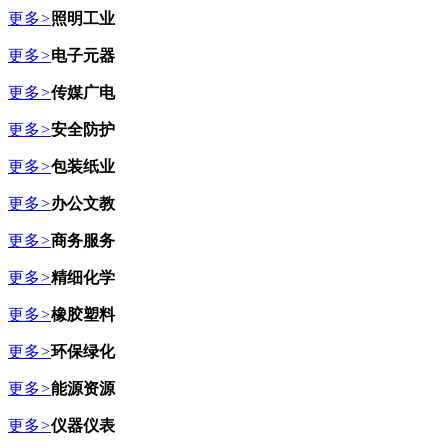
更多
>
照明工业
更多
>
电子元器
更多
>
传媒广电
更多
>
安全防护
更多
>
包装纸业
更多
>
办公文教
更多
>
商务服务
更多
>
精细化学
更多
>
橡胶塑料
更多
>
环保绿化
更多
>
能源资源
更多
>
仪器仪表