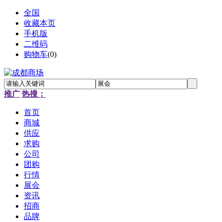
全国
收藏本页
手机版
二维码
购物车
(
0
)
推广
热搜：
首页
商城
供应
求购
公司
团购
行情
展会
资讯
招商
品牌