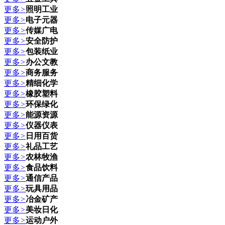
更多
>
照明工业
更多
>
电子元器
更多
>
传媒广电
更多
>
安全防护
更多
>
包装纸业
更多
>
办公文教
更多
>
商务服务
更多
>
精细化学
更多
>
橡胶塑料
更多
>
环保绿化
更多
>
能源资源
更多
>
仪器仪表
更多
>
日用百货
更多
>
礼品工艺
更多
>
农林牧渔
更多
>
食品饮料
更多
>
通信产品
更多
>
玩具用品
更多
>
冶金矿产
更多
>
美妆日化
更多
>
运动户外