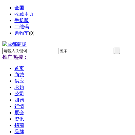
全国
收藏本页
手机版
二维码
购物车
(
0
)
推广
热搜：
首页
商城
供应
求购
公司
团购
行情
展会
资讯
招商
品牌