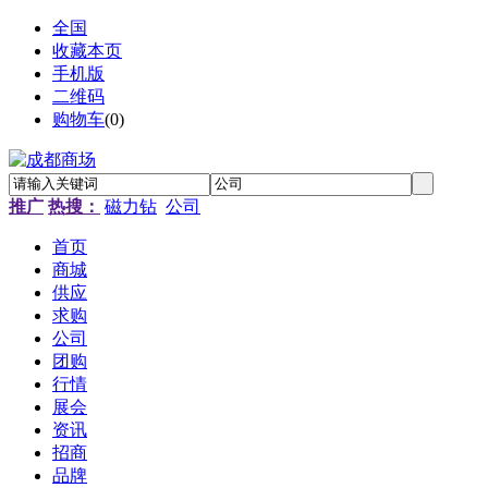
全国
收藏本页
手机版
二维码
购物车
(
0
)
推广
热搜：
磁力钻
公司
首页
商城
供应
求购
公司
团购
行情
展会
资讯
招商
品牌