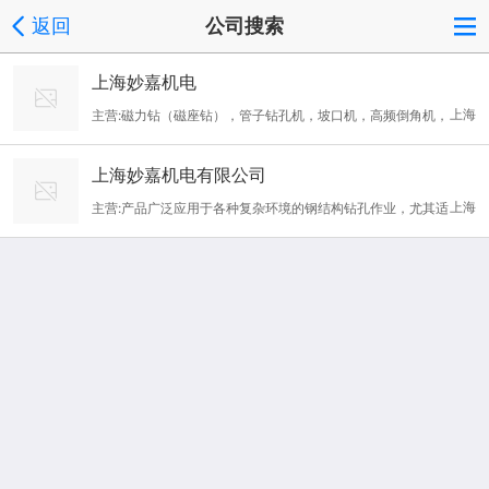
返回
公司搜索
上海妙嘉机电
上海
主营:磁力钻（磁座钻），管子钻孔机，坡口机，高频倒角机，
切管机，马刀锯，弯管机，套丝机，压接机，空心钻头，钢轨钻
上海妙嘉机电有限公司
头，喷涂机，汽车喷漆机，攻丝机，打标机，墙壁开槽机，电动铁
上海
主营:产品广泛应用于各种复杂环境的钢结构钻孔作业，尤其适
板剪，浪版剪，圆管砂带机，金属切断机。
用于造船业、风电、造纸业、桥梁、机械设备安装、钢结构工程、
大型设备维修、电厂维修及一切管道工程