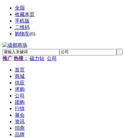
全国
收藏本页
手机版
二维码
购物车
(
0
)
推广
热搜：
磁力钻
公司
首页
商城
供应
求购
公司
团购
行情
展会
资讯
招商
品牌