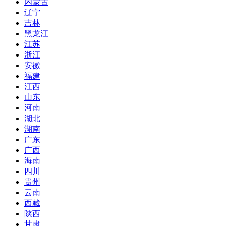
内蒙古
辽宁
吉林
黑龙江
江苏
浙江
安徽
福建
江西
山东
河南
湖北
湖南
广东
广西
海南
四川
贵州
云南
西藏
陕西
甘肃