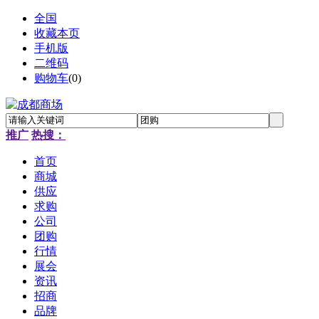
全国
收藏本页
手机版
二维码
购物车
(
0
)
推广
热搜：
首页
商城
供应
求购
公司
团购
行情
展会
资讯
招商
品牌