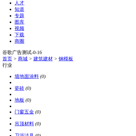
人才
知道
专题
图库
视频
下载
商圈
谷歌广告测试-0-16
首页
>
商城
>
建筑建材
>
钢模板
行业
墙地面涂料
(0)
瓷砖
(0)
地板
(0)
门窗五金
(0)
吊顶材料
(0)
卫浴洁具
(0)