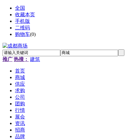
全国
收藏本页
手机版
二维码
购物车
(
0
)
推广
热搜：
建筑
首页
商城
供应
求购
公司
团购
行情
展会
资讯
招商
品牌