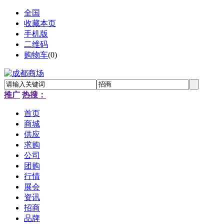
全国
收藏本页
手机版
二维码
购物车
(
0
)
推广
热搜：
首页
商城
供应
求购
公司
团购
行情
展会
资讯
招商
品牌