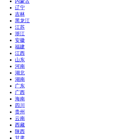
内蒙古
辽宁
吉林
黑龙江
江苏
浙江
安徽
福建
江西
山东
河南
湖北
湖南
广东
广西
海南
四川
贵州
云南
西藏
陕西
甘肃