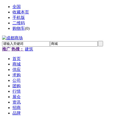
全国
收藏本页
手机版
二维码
购物车
(
0
)
推广
热搜：
建筑
首页
商城
供应
求购
公司
团购
行情
展会
资讯
招商
品牌