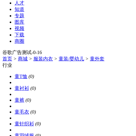
人才
知道
专题
图库
视频
下载
商圈
谷歌广告测试-0-16
首页
>
商城
>
服装内衣
>
童装/婴幼儿
>
童外套
行业
童T恤
(0)
童衬衫
(0)
童裤
(0)
童毛衣
(0)
童针织衫
(0)
童羽绒服
(0)