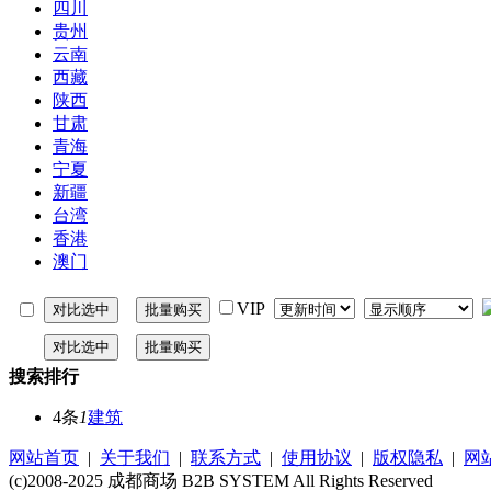
四川
贵州
云南
西藏
陕西
甘肃
青海
宁夏
新疆
台湾
香港
澳门
VIP
搜索排行
4条
1
建筑
网站首页
|
关于我们
|
联系方式
|
使用协议
|
版权隐私
|
网
(c)2008-2025 成都商场 B2B SYSTEM All Rights Reserved