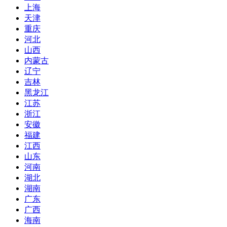
上海
天津
重庆
河北
山西
内蒙古
辽宁
吉林
黑龙江
江苏
浙江
安徽
福建
江西
山东
河南
湖北
湖南
广东
广西
海南