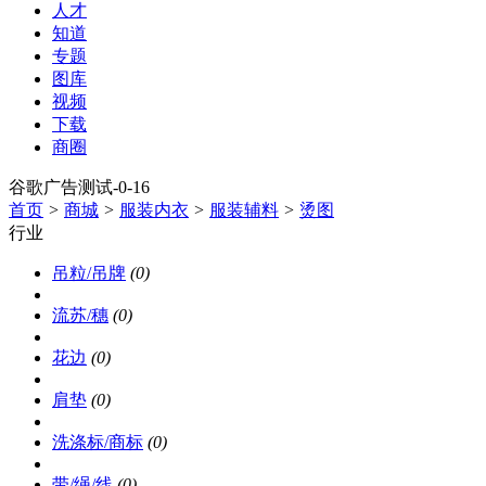
人才
知道
专题
图库
视频
下载
商圈
谷歌广告测试-0-16
首页
>
商城
>
服装内衣
>
服装辅料
>
烫图
行业
吊粒/吊牌
(0)
流苏/穗
(0)
花边
(0)
肩垫
(0)
洗涤标/商标
(0)
带/绳/线
(0)