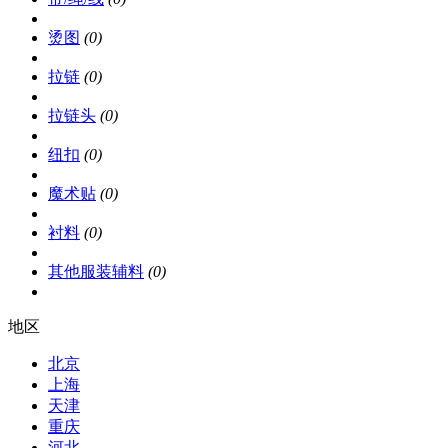
烫图
(0)
拉链
(0)
拉链头
(0)
纽扣
(0)
魔术贴
(0)
衬料
(0)
其他服装辅料
(0)
地区
北京
上海
天津
重庆
河北