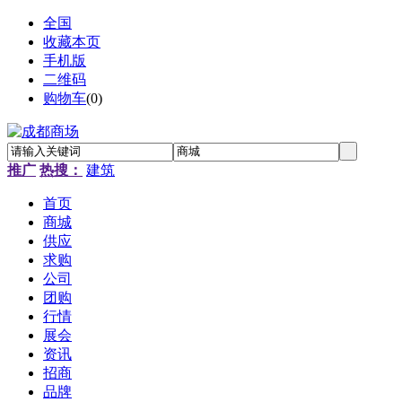
全国
收藏本页
手机版
二维码
购物车
(
0
)
推广
热搜：
建筑
首页
商城
供应
求购
公司
团购
行情
展会
资讯
招商
品牌