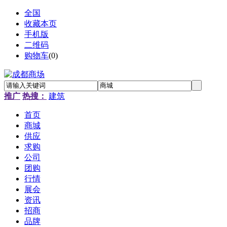
全国
收藏本页
手机版
二维码
购物车
(
0
)
推广
热搜：
建筑
首页
商城
供应
求购
公司
团购
行情
展会
资讯
招商
品牌