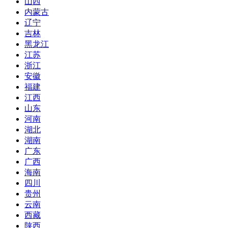
山西
内蒙古
辽宁
吉林
黑龙江
江苏
浙江
安徽
福建
江西
山东
河南
湖北
湖南
广东
广西
海南
四川
贵州
云南
西藏
陕西