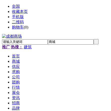
全国
收藏本页
手机版
二维码
购物车
(
0
)
推广
热搜：
建筑
首页
商城
供应
求购
公司
团购
行情
展会
资讯
招商
品牌