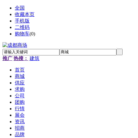
全国
收藏本页
手机版
二维码
购物车
(
0
)
推广
热搜：
建筑
首页
商城
供应
求购
公司
团购
行情
展会
资讯
招商
品牌