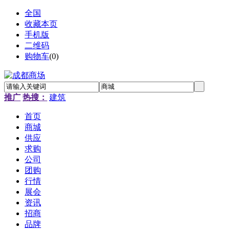
全国
收藏本页
手机版
二维码
购物车
(
0
)
推广
热搜：
建筑
首页
商城
供应
求购
公司
团购
行情
展会
资讯
招商
品牌